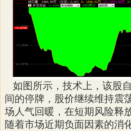
如图所示，技术上，该股自
间的停牌，股价继续维持震
场人气回暖，在短期风险释
随着市场近期负面因素的消