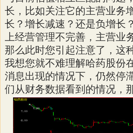
长，比如关注它的主营业务
长？增长减速？还是负增长
上经营管理不完善，主营业
那么此时您引起注意了，这
我想您就不难理解哈药股份
消息出现的情况下，仍然停
们从财务数据看到的情况，