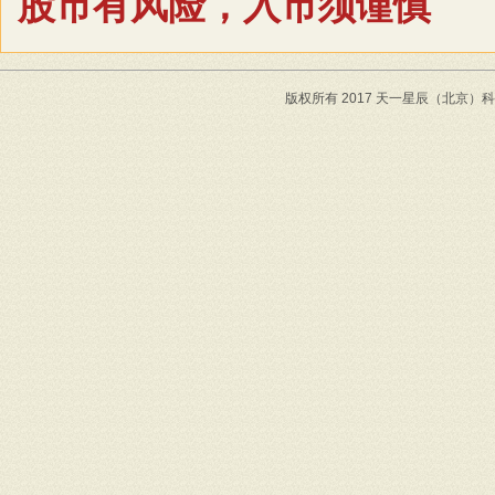
股市有风险，入市须谨慎
版权所有 2017 天一星辰（北京）